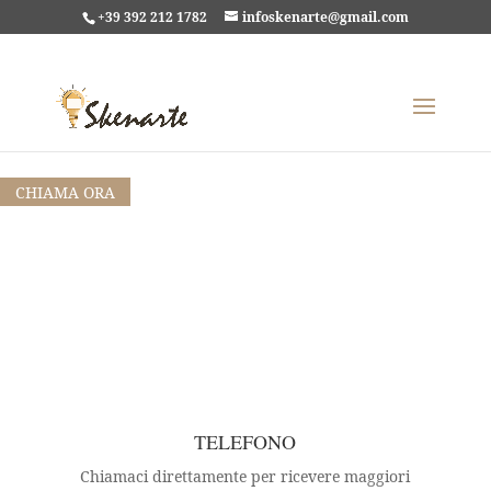
+39 392 212 1782
infoskenarte@gmail.com
Parliamo del tuo progetto
Ogni grande progetto nasce da una conversazione.
CHIAMA ORA
TELEFONO
Chiamaci direttamente per ricevere maggiori